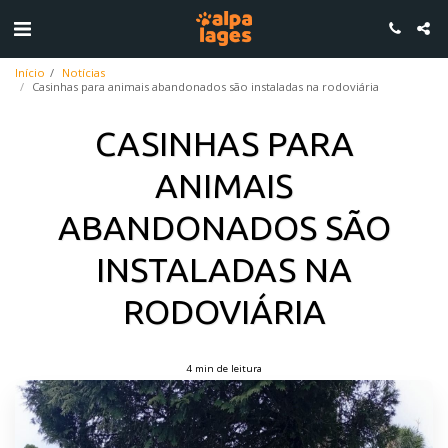
Início
Notícias
Casinhas para animais abandonados são instaladas na rodoviária
CASINHAS PARA
ANIMAIS
ABANDONADOS SÃO
INSTALADAS NA
RODOVIÁRIA
4 min de leitura