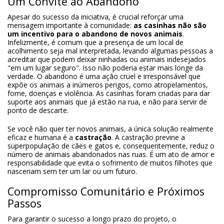
Um Convite ao Abandono
Apesar do sucesso da iniciativa, é crucial reforçar uma
mensagem importante à comunidade:
as casinhas não são
um incentivo para o abandono de novos animais
.
Infelizmente, é comum que a presença de um local de
acolhimento seja mal interpretada, levando algumas pessoas a
acreditar que podem deixar ninhadas ou animais indesejados
"em um lugar seguro". Isso não poderia estar mais longe da
verdade. O abandono é uma ação cruel e irresponsável que
expõe os animais a inúmeros perigos, como atropelamentos,
fome, doenças e violência. As casinhas foram criadas para dar
suporte aos animais que já estão na rua, e não para servir de
ponto de descarte.
Se você não quer ter novos animais, a única solução realmente
eficaz e humana é a
castração
. A castração previne a
superpopulação de cães e gatos e, consequentemente, reduz o
número de animais abandonados nas ruas. É um ato de amor e
responsabilidade que evita o sofrimento de muitos filhotes que
nasceriam sem ter um lar ou um futuro.
Compromisso Comunitário e Próximos
Passos
Para garantir o sucesso a longo prazo do projeto, o